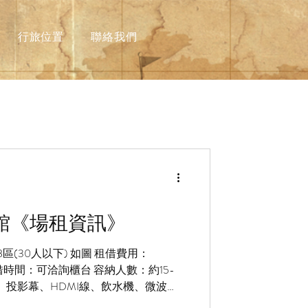
行旅位置
聯絡我們
大館《場租資訊》
B區(30人以下) 如圖 租借費用：
/ 時 租借時間：可洽詢櫃台 容納人數：約15-
、投影幕、HDMI線、飲水機、微波
100元/人...