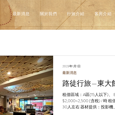
最新消息
關於我們
行旅介紹
客房介紹
2023年1月1日
最新消息
​路徒行旅—東
租借區域：A區(15人以下)、 
$2,000~2,500 (含稅) 
30人左右 器材提供：投影機
爐、飛鏢機 零食吧：零食、飲料 $