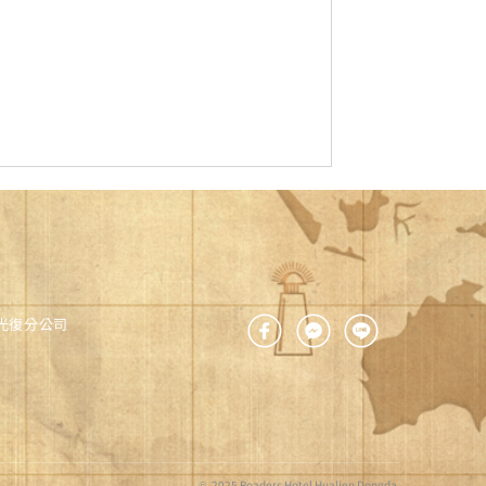
光復分公司
© 2025 Roaders Hotel Hualien Dongda