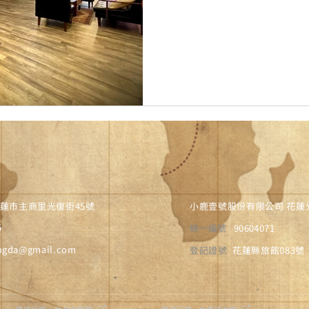
花蓮市主商里光復街45號
小鹿壹號股份有限公司 花蓮
5
統一編號
90604071
ongda@gmail.com
登記證號
花蓮縣旅館083號