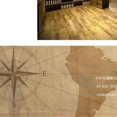
飯店地址
970 花蓮縣
聯絡電話
03-833-353
聯絡
信箱
roaders.d
小鹿文娛旅宿集團